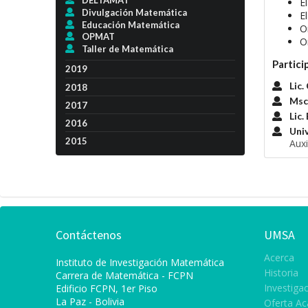
DELTAMAT
E
Divulgación Matemática
E
Educación Matemática
O
OPMAT
O
Taller de Matemática
Partici
2019
Lic
2018
Msc
2017
Lic
2016
Univ
2015
Auxi
Contáctenos
UMSA
Acerca
Instituto de Investigación Matemática
Historia
Carrera de Matemática
- FCPN
Investiga
Edificio FCPN, 1er Piso
La Paz - Bolivia
Oferta A