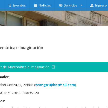
Eventos
Noticias
Servicios
Ingreso
temática e Imaginación
er de Matemática e Imaginación
nador:
ndori Gonzales, Zenon (
zcongo1@hotmail.com)
a:
01/10/2019 - 30/09/2020
os: