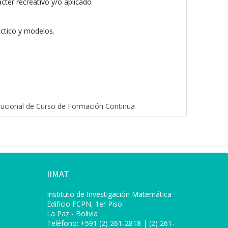
cter recreativo y/o aplicado
áctico y modelos.
titucional de Curso de Formación Continua
IIMAT
Instituto de Investigación Matemática
Edificio FCPN, 1er Piso
La Paz - Bolivia
Teléfono: +591 (2) 261-2818 | (2) 261-