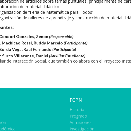
laboración de artículos sobre temas puntuales, principalmente de cará
laboración de material didáctico
rganización de “Feria de Matemática para Todos”
rganización de talleres de aprendizaje y construcción de material did
pantes:
. Condori Gonzales, Zenon
(Responsable)
. Machicao Rossi, Ruddy Marcelo
(Participante)
. Borda Vega, Raul Fernando
(Participante)
. Surco Villazante, Daniel
(Auxiliar Estudiante)
liar de Interacción Social, que también colabora con el Proyecto Ins
FCPN
Historia
Pregrado
ción
Admisiones
cadémica
Investigación