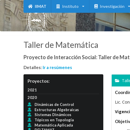
IIMAT
Instituto
Investigación
Taller de Matemática
Proyecto de Interacción Social: Taller de Ma
Detalles:
Ir a resúmenes
Tall
Proyectos:
2021
Coordi
2020
Lic. Co
Dinámicas de Control
Estructuras Algebraicas
Vigenci
Sistemas Dinámicos
Tópicos en Topología
Objetiv
Matemática Aplicada